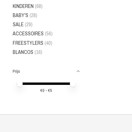
KINDEREN
(68)
BABY'S
(28)
SALE
(29)
ACCESSOIRES
(56)
FREESTYLERS
(40)
BLANCOS
(16)
Prijs
Minimale prijswaarde
Price maximum value
€
0
- €
5