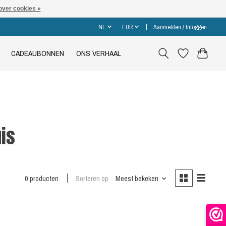
over cookies »
NL
EUR
Aanmelden / Inloggen
CADEAUBONNEN
ONS VERHAAL
is
0 producten
Sorteren op
Meest bekeken