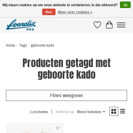
Wij slaan cookies op om onze website te verbeteren. Is dat akkoord?
Ja
Nee
Meer over cookies »
SHIRTS WITH A STORY
Verlanglijst
Winkelwagen
Home
/
Tags
/
geboorte kado
Producten getagd met
geboorte kado
Filters weergeven
1 producten
Sorteren op
Meest bekeken