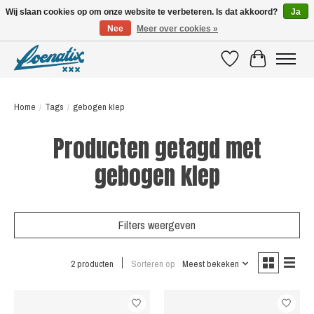
Wij slaan cookies op om onze website te verbeteren. Is dat akkoord?
Ja
Nee
Meer over cookies »
SHIRTS WITH A STORY
Verlanglijst
Winkelwagen
Home
/
Tags
/
gebogen klep
Producten getagd met
gebogen klep
Filters weergeven
2 producten
Sorteren op
Meest bekeken