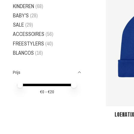
KINDEREN
(68)
BABY'S
(28)
SALE
(29)
ACCESSOIRES
(56)
FREESTYLERS
(40)
BLANCOS
(16)
Prijs
Minimale prijswaarde
Price maximum value
€
0
- €
20
LOENATIX