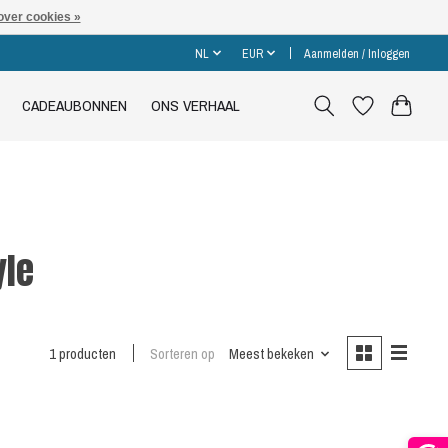
over cookies »
NL
EUR
Aanmelden / Inloggen
CADEAUBONNEN
ONS VERHAAL
yle
1 producten
Sorteren op
Meest bekeken