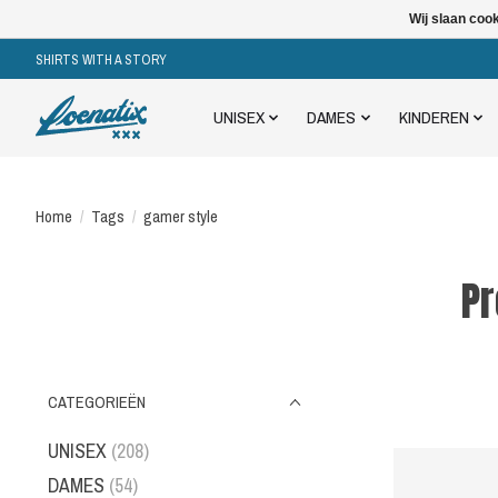
Wij slaan coo
SHIRTS WITH A STORY
UNISEX
DAMES
KINDEREN
Home
/
Tags
/
gamer style
Pr
CATEGORIEËN
UNISEX
(208)
DAMES
(54)