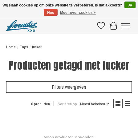
Wij slaan cookies op om onze website te verbeteren. Is dat akkoord?
Ja
Nee
Meer over cookies »
SHIRTS WITH A STORY
Verlanglijst
Winkelwagen
Home
/
Tags
/
fucker
Producten getagd met fucker
Filters weergeven
0 producten
Sorteren op
Meest bekeken
Geen producten gevonden!