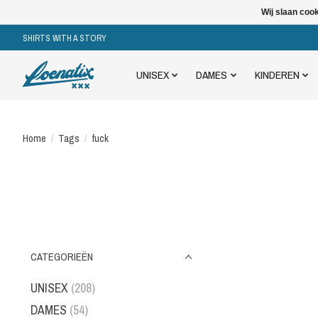
Wij slaan coo
SHIRTS WITH A STORY
UNISEX
DAMES
KINDEREN
Home
/
Tags
/
fuck
CATEGORIEËN
UNISEX
(208)
DAMES
(54)