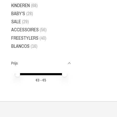
KINDEREN
(68)
BABY'S
(28)
SALE
(29)
ACCESSOIRES
(56)
FREESTYLERS
(40)
BLANCOS
(16)
Prijs
Minimale prijswaarde
Price maximum value
€
0
- €
5