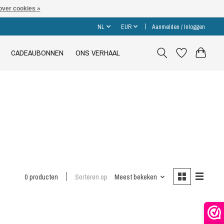
over cookies »
NL
EUR
Aanmelden / Inloggen
CADEAUBONNEN
ONS VERHAAL
0 producten
Sorteren op
Meest bekeken