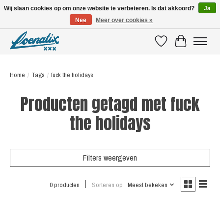
Wij slaan cookies op om onze website te verbeteren. Is dat akkoord?
Ja
Nee
Meer over cookies »
SHIRTS WITH A STORY
Verlanglijst
Winkelwagen
Home
/
Tags
/
fuck the holidays
Producten getagd met fuck
the holidays
Filters weergeven
0 producten
Sorteren op
Meest bekeken