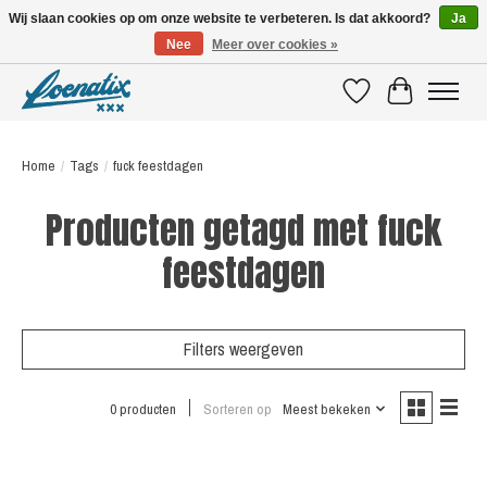
Wij slaan cookies op om onze website te verbeteren. Is dat akkoord?
Ja
Nee
Meer over cookies »
SHIRTS WITH A STORY
Verlanglijst
Winkelwagen
Home
/
Tags
/
fuck feestdagen
Producten getagd met fuck
feestdagen
Filters weergeven
0 producten
Sorteren op
Meest bekeken