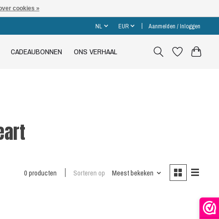
over cookies »
NL
EUR
Aanmelden / Inloggen
CADEAUBONNEN
ONS VERHAAL
eart
0 producten
Sorteren op
Meest bekeken