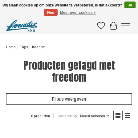
Wij slaan cookies op om onze website te verbeteren. Is dat akkoord?
Ja
Nee
Meer over cookies »
SHIRTS WITH A STORY
Verlanglijst
Winkelwagen
Home
/
Tags
/
freedom
Producten getagd met
freedom
Filters weergeven
0 producten
Sorteren op
Meest bekeken