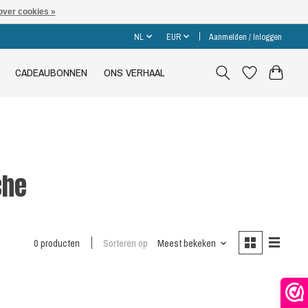
over cookies »
NL
EUR
Aanmelden / Inloggen
CADEAUBONNEN
ONS VERHAAL
che
0 producten
Sorteren op
Meest bekeken