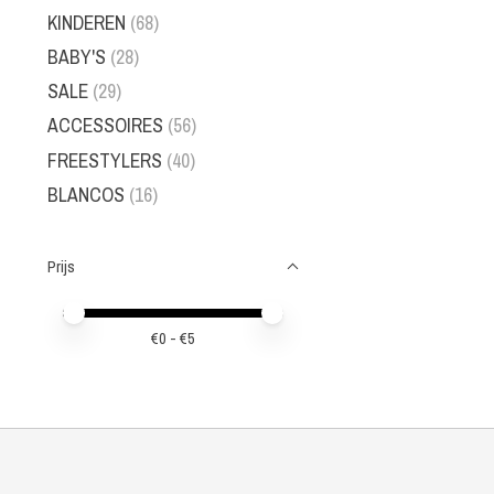
KINDEREN
(68)
BABY'S
(28)
SALE
(29)
ACCESSOIRES
(56)
FREESTYLERS
(40)
BLANCOS
(16)
Prijs
Minimale prijswaarde
Price maximum value
€
0
- €
5