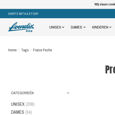
Wij slaan coo
SHIRTS WITH A STORY
UNISEX
DAMES
KINDEREN
Home
/
Tags
/
Fraice Peche
Pr
CATEGORIEËN
UNISEX
(208)
DAMES
(54)