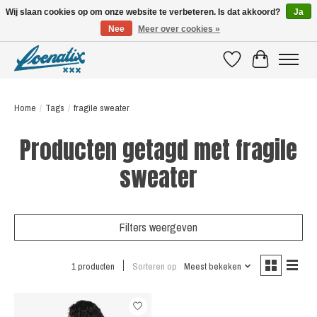
Wij slaan cookies op om onze website te verbeteren. Is dat akkoord?
Ja
Nee
Meer over cookies »
SHIRTS WITH A STORY
Verlanglijst
Winkelwagen
Home
/
Tags
/
fragile sweater
Producten getagd met fragile
sweater
Filters weergeven
1 producten
Sorteren op
Meest bekeken