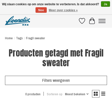
Wij slaan cookies op om onze website te verbeteren. Is dat akkoord?
Ja
Nee
Meer over cookies »
SHIRTS WITH A STORY
Verlanglijst
Winkelwagen
Home
/
Tags
/
Fragil sweater
Producten getagd met Fragil
sweater
Filters weergeven
0 producten
Sorteren op
Meest bekeken