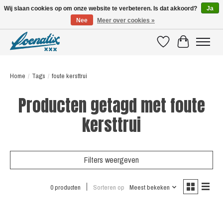
Wij slaan cookies op om onze website te verbeteren. Is dat akkoord?
Ja
Nee
Meer over cookies »
SHIRTS WITH A STORY
Verlanglijst
Winkelwagen
Home
/
Tags
/
foute kersttrui
Producten getagd met foute
kersttrui
Filters weergeven
0 producten
Sorteren op
Meest bekeken