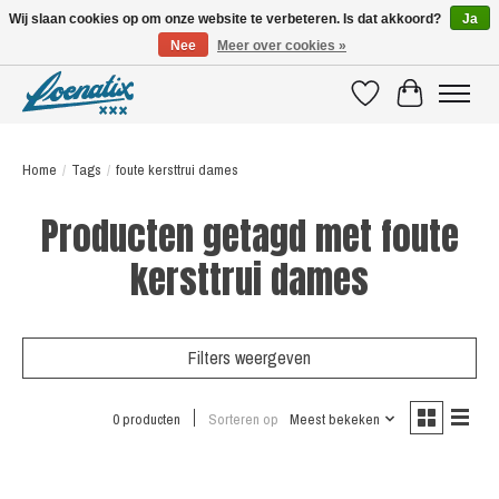
Wij slaan cookies op om onze website te verbeteren. Is dat akkoord?
Ja
Nee
Meer over cookies »
SHIRTS WITH A STORY
Verlanglijst
Winkelwagen
Home
/
Tags
/
foute kersttrui dames
Producten getagd met foute
kersttrui dames
Filters weergeven
0 producten
Sorteren op
Meest bekeken