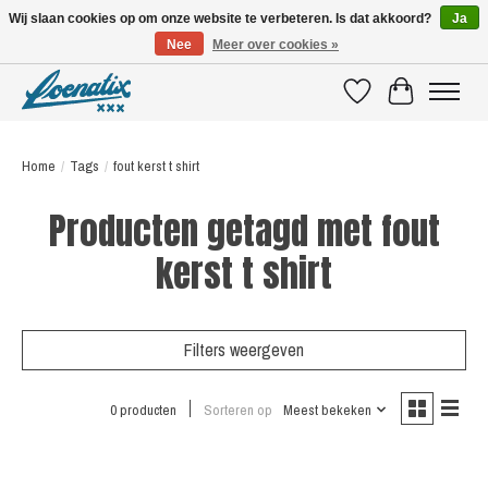
Wij slaan cookies op om onze website te verbeteren. Is dat akkoord?
Ja
Nee
Meer over cookies »
SHIRTS WITH A STORY
Verlanglijst
Winkelwagen
Home
/
Tags
/
fout kerst t shirt
Producten getagd met fout
kerst t shirt
Filters weergeven
0 producten
Sorteren op
Meest bekeken