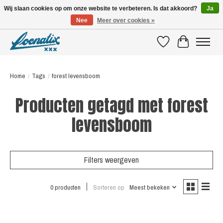
Wij slaan cookies op om onze website te verbeteren. Is dat akkoord?
Ja
Nee
Meer over cookies »
SHIRTS WITH A STORY
Verlanglijst
Winkelwagen
Home
/
Tags
/
forest levensboom
Producten getagd met forest
levensboom
Filters weergeven
0 producten
Sorteren op
Meest bekeken