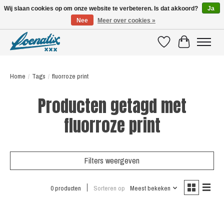
Wij slaan cookies op om onze website te verbeteren. Is dat akkoord?
Ja
Nee
Meer over cookies »
SHIRTS WITH A STORY
Verlanglijst
Winkelwagen
Home
/
Tags
/
fluorroze print
Producten getagd met
fluorroze print
Filters weergeven
0 producten
Sorteren op
Meest bekeken