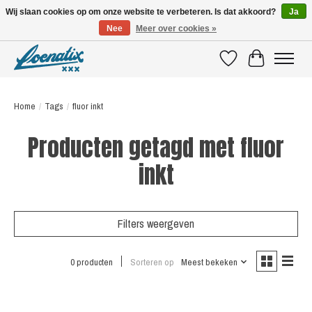
Wij slaan cookies op om onze website te verbeteren. Is dat akkoord?
Ja
Nee
Meer over cookies »
SHIRTS WITH A STORY
Verlanglijst
Winkelwagen
Home
/
Tags
/
fluor inkt
Producten getagd met fluor
inkt
Filters weergeven
0 producten
Sorteren op
Meest bekeken