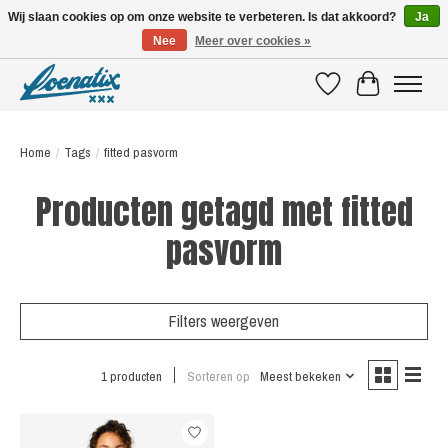
Wij slaan cookies op om onze website te verbeteren. Is dat akkoord?
Ja
Nee
Meer over cookies »
SHIRTS WITH A STORY
Verlanglijst
Winkelwagen
Home
/
Tags
/
fitted pasvorm
Producten getagd met fitted
pasvorm
Filters weergeven
1 producten
Sorteren op
Meest bekeken