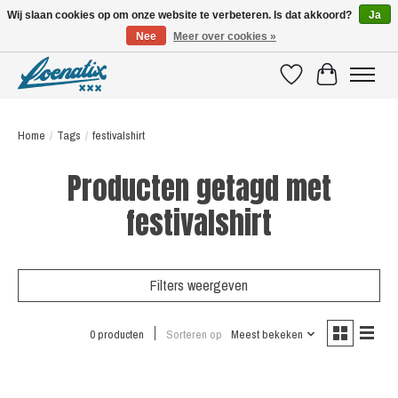
Wij slaan cookies op om onze website te verbeteren. Is dat akkoord?
Ja
Nee
Meer over cookies »
SHIRTS WITH A STORY
Verlanglijst
Winkelwagen
Home
/
Tags
/
festivalshirt
Producten getagd met
festivalshirt
Filters weergeven
0 producten
Sorteren op
Meest bekeken