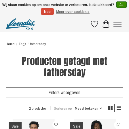
Wij slaan cookies op om onze website te verbeteren. Is dat akkoord?
Ja
Nee
Meer over cookies »
SHIRTS WITH A STORY
Verlanglijst
Winkelwagen
Home
/
Tags
/
fathersday
Producten getagd met
fathersday
Filters weergeven
2 producten
Sorteren op
Meest bekeken
Sale
Sale