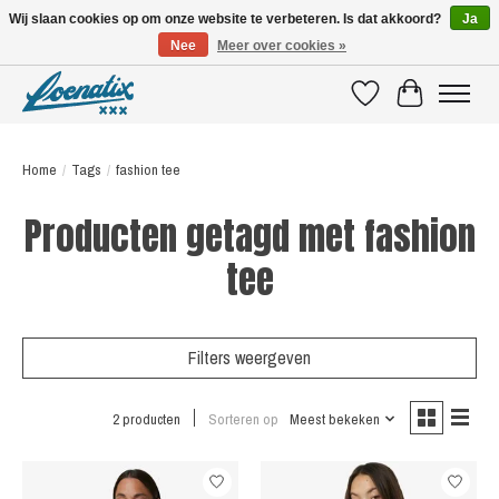
Wij slaan cookies op om onze website te verbeteren. Is dat akkoord?
Ja
Nee
Meer over cookies »
SHIRTS WITH A STORY
Verlanglijst
Winkelwagen
Home
/
Tags
/
fashion tee
Producten getagd met fashion
tee
Filters weergeven
2 producten
Sorteren op
Meest bekeken