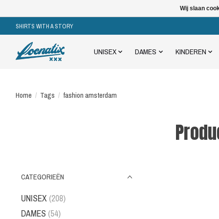
Wij slaan coo
SHIRTS WITH A STORY
UNISEX
DAMES
KINDEREN
Home
/
Tags
/
fashion amsterdam
Produ
CATEGORIEËN
UNISEX
(208)
DAMES
(54)