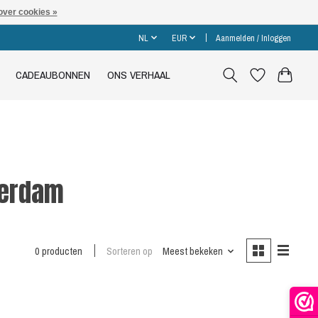
over cookies »
NL
EUR
Aanmelden / Inloggen
CADEAUBONNEN
ONS VERHAAL
terdam
0 producten
Sorteren op
Meest bekeken