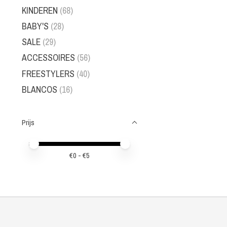
KINDEREN
(68)
BABY'S
(28)
SALE
(29)
ACCESSOIRES
(56)
FREESTYLERS
(40)
BLANCOS
(16)
Prijs
Minimale prijswaarde
Price maximum value
€
0
- €
5