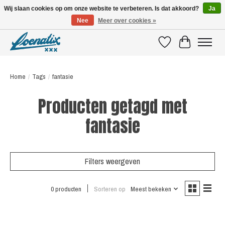
Wij slaan cookies op om onze website te verbeteren. Is dat akkoord?
Ja
Nee
Meer over cookies »
SHIRTS WITH A STORY
Verlanglijst
Winkelwagen
Home
/
Tags
/
fantasie
Producten getagd met
fantasie
Filters weergeven
0 producten
Sorteren op
Meest bekeken