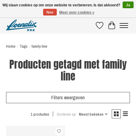
Wij slaan cookies op om onze website te verbeteren. Is dat akkoord?
Ja
Nee
Meer over cookies »
SHIRTS WITH A STORY
Verlanglijst
Winkelwagen
Home
/
Tags
/
family line
Producten getagd met family
line
Filters weergeven
1 producten
Sorteren op
Meest bekeken