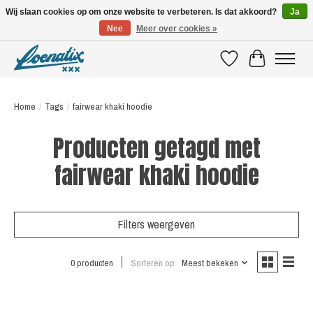
Wij slaan cookies op om onze website te verbeteren. Is dat akkoord?
Ja
Nee
Meer over cookies »
SHIRTS WITH A STORY
Verlanglijst
Winkelwagen
Home
/
Tags
/
fairwear khaki hoodie
Producten getagd met
fairwear khaki hoodie
Filters weergeven
0 producten
Sorteren op
Meest bekeken