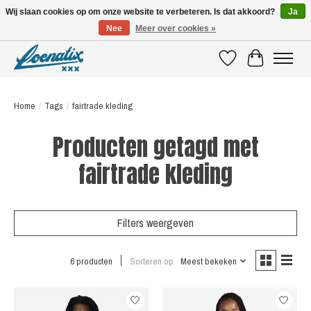
Wij slaan cookies op om onze website te verbeteren. Is dat akkoord?
Ja
Nee
Meer over cookies »
SHIRTS WITH A STORY
Verlanglijst
Winkelwagen
Home
/
Tags
/
fairtrade kleding
Producten getagd met
fairtrade kleding
Filters weergeven
6 producten
Sorteren op
Meest bekeken