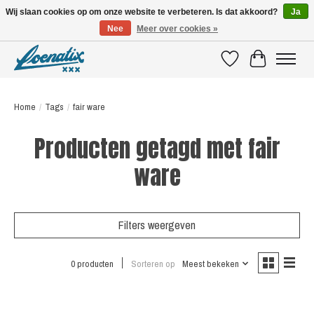
Wij slaan cookies op om onze website te verbeteren. Is dat akkoord?
Ja
Nee
Meer over cookies »
SHIRTS WITH A STORY
Verlanglijst
Winkelwagen
Home
/
Tags
/
fair ware
Producten getagd met fair
ware
Filters weergeven
0 producten
Sorteren op
Meest bekeken