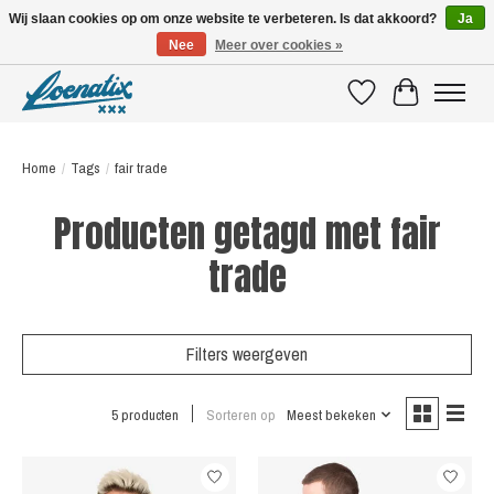
Wij slaan cookies op om onze website te verbeteren. Is dat akkoord?
Ja
Nee
Meer over cookies »
SHIRTS WITH A STORY
Verlanglijst
Winkelwagen
Home
/
Tags
/
fair trade
Producten getagd met fair
trade
Filters weergeven
5 producten
Sorteren op
Meest bekeken