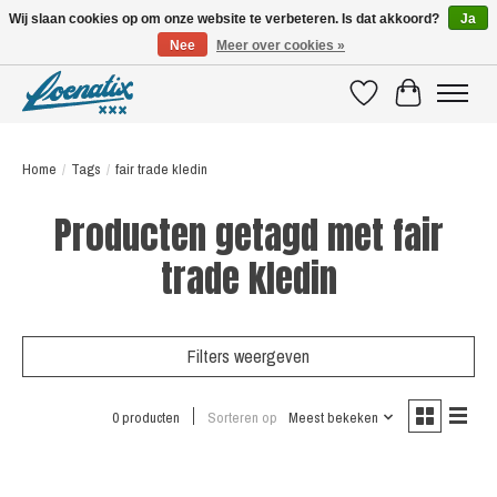
Wij slaan cookies op om onze website te verbeteren. Is dat akkoord?
Ja
Nee
Meer over cookies »
SHIRTS WITH A STORY
Verlanglijst
Winkelwagen
Home
/
Tags
/
fair trade kledin
Producten getagd met fair
trade kledin
Filters weergeven
0 producten
Sorteren op
Meest bekeken