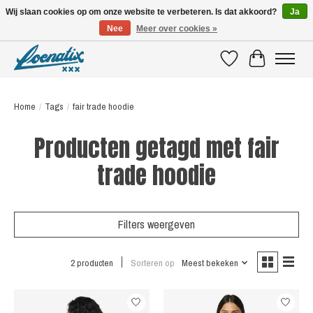
Wij slaan cookies op om onze website te verbeteren. Is dat akkoord?
Ja
Nee
Meer over cookies »
SHIRTS WITH A STORY
Verlanglijst
Winkelwagen
Home
/
Tags
/
fair trade hoodie
Producten getagd met fair
trade hoodie
Filters weergeven
2 producten
Sorteren op
Meest bekeken