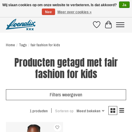
Wij slaan cookies op om onze website te verbeteren. Is dat akkoord?
Ja
Nee
Meer over cookies »
SHIRTS WITH A STORY
Verlanglijst
Winkelwagen
Home
/
Tags
/
fair fashion for kids
Producten getagd met fair
fashion for kids
Filters weergeven
1 producten
Sorteren op
Meest bekeken