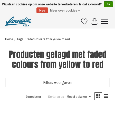
Wij slaan cookies op om onze website te verbeteren. Is dat akkoord?
Ja
Nee
Meer over cookies »
SHIRTS WITH A STORY
Verlanglijst
Winkelwagen
Home
/
Tags
/
faded colours from yellow to red
Producten getagd met faded
colours from yellow to red
Filters weergeven
0 producten
Sorteren op
Meest bekeken