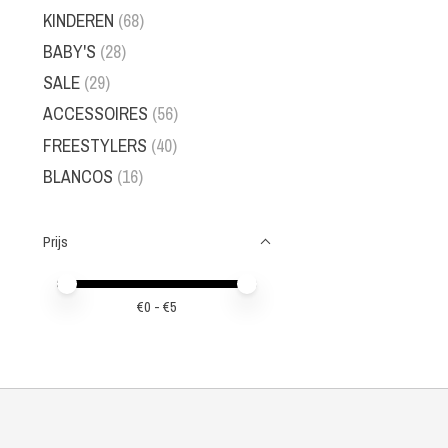
KINDEREN
(68)
BABY'S
(28)
SALE
(29)
ACCESSOIRES
(56)
FREESTYLERS
(40)
BLANCOS
(16)
Prijs
Minimale prijswaarde
Price maximum value
€
0
- €
5