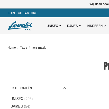
Wij slaan coo
SHIRTS WITH A STORY
UNISEX
DAMES
KINDEREN
Home
/
Tags
/
face mask
P
CATEGORIEËN
UNISEX
(208)
DAMES
(54)