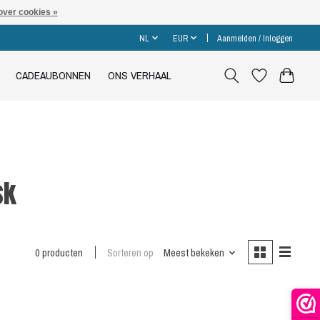
over cookies »
NL
EUR
Aanmelden / Inloggen
CADEAUBONNEN
ONS VERHAAL
sk
0 producten
Sorteren op
Meest bekeken