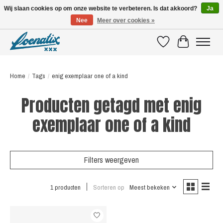
Wij slaan cookies op om onze website te verbeteren. Is dat akkoord?
Ja
Nee
Meer over cookies »
SHIRTS WITH A STORY
Verlanglijst
Winkelwagen
Home
/
Tags
/
enig exemplaar one of a kind
Producten getagd met enig
exemplaar one of a kind
Filters weergeven
1 producten
Sorteren op
Meest bekeken