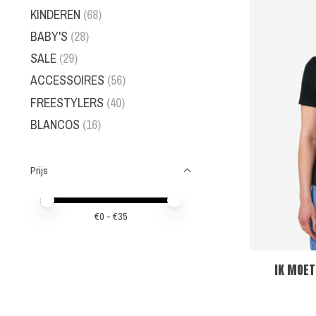
KINDEREN
(68)
BABY'S
(28)
SALE
(29)
ACCESSOIRES
(56)
FREESTYLERS
(40)
BLANCOS
(16)
Prijs
Minimale prijswaarde
Price maximum value
€
0
- €
35
IK MOET