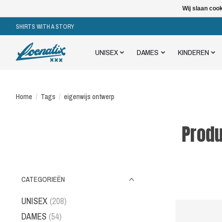
Wij slaan coo
SHIRTS WITH A STORY
UNISEX
DAMES
KINDEREN
Home
/
Tags
/
eigenwijs ontwerp
Produ
CATEGORIEËN
UNISEX
(208)
DAMES
(54)