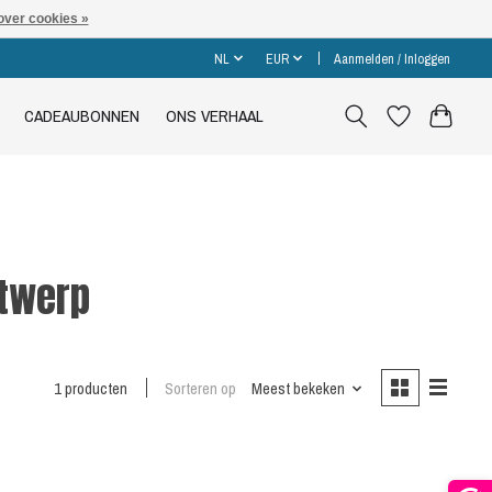
over cookies »
NL
EUR
Aanmelden / Inloggen
CADEAUBONNEN
ONS VERHAAL
ntwerp
1 producten
Sorteren op
Meest bekeken