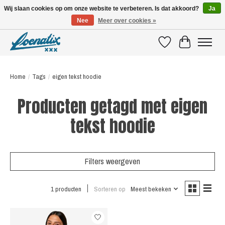
Wij slaan cookies op om onze website te verbeteren. Is dat akkoord?
Ja
Nee
Meer over cookies »
SHIRTS WITH A STORY
Verlanglijst
Winkelwagen
Home
/
Tags
/
eigen tekst hoodie
Producten getagd met eigen
tekst hoodie
Filters weergeven
1 producten
Sorteren op
Meest bekeken