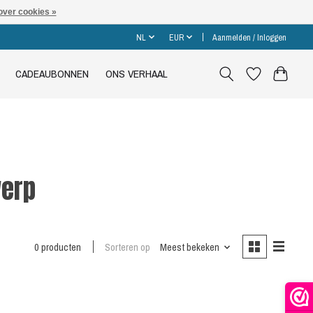
over cookies »
NL
EUR
Aanmelden / Inloggen
CADEAUBONNEN
ONS VERHAAL
werp
0 producten
Sorteren op
Meest bekeken