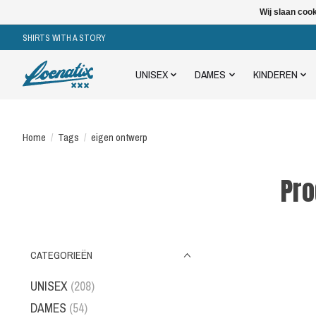
Wij slaan coo
SHIRTS WITH A STORY
UNISEX
DAMES
KINDEREN
Home
/
Tags
/
eigen ontwerp
Pro
CATEGORIEËN
UNISEX
(208)
DAMES
(54)