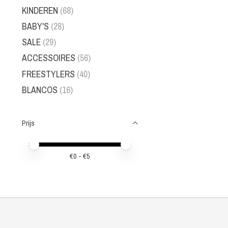
KINDEREN
(68)
BABY'S
(28)
SALE
(29)
ACCESSOIRES
(56)
FREESTYLERS
(40)
BLANCOS
(16)
Prijs
Minimale prijswaarde
Price maximum value
€
0
- €
5