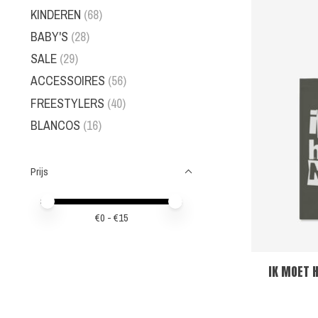
KINDEREN
(68)
BABY'S
(28)
SALE
(29)
ACCESSOIRES
(56)
FREESTYLERS
(40)
BLANCOS
(16)
Prijs
Minimale prijswaarde
Price maximum value
€
0
- €
15
IK MOET 