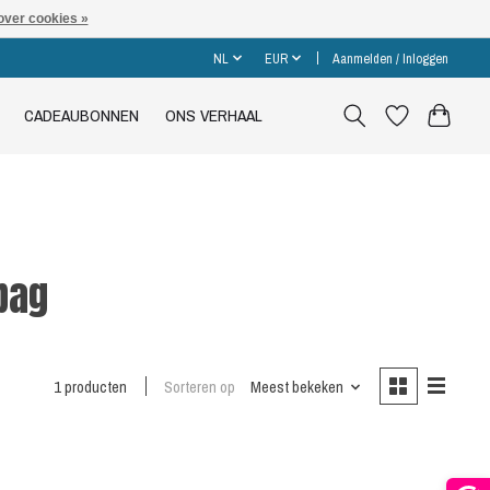
over cookies »
NL
EUR
Aanmelden / Inloggen
CADEAUBONNEN
ONS VERHAAL
bag
1 producten
Sorteren op
Meest bekeken