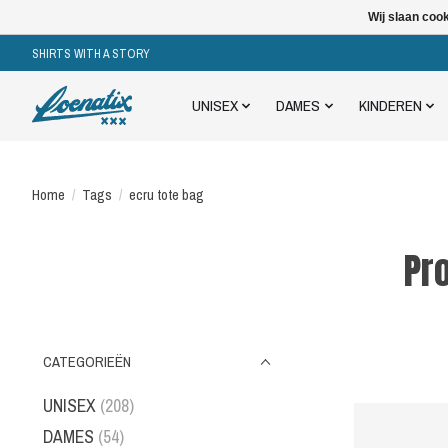
Wij slaan coo
SHIRTS WITH A STORY
UNISEX
DAMES
KINDEREN
Home
/
Tags
/
ecru tote bag
Pr
CATEGORIEËN
UNISEX
(208)
DAMES
(54)