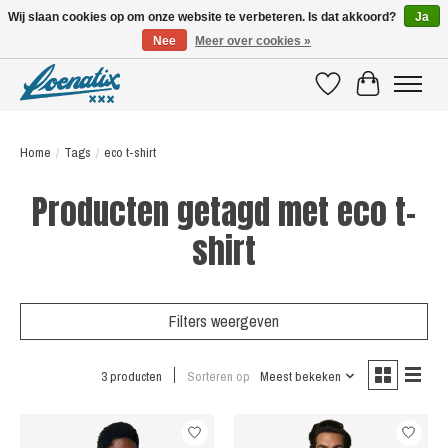
Wij slaan cookies op om onze website te verbeteren. Is dat akkoord?
Ja
Nee
Meer over cookies »
SHIRTS WITH A STORY
Verlanglijst
Winkelwagen
Home
/
Tags
/
eco t-shirt
Producten getagd met eco t-
shirt
Filters weergeven
3 producten
Sorteren op
Meest bekeken