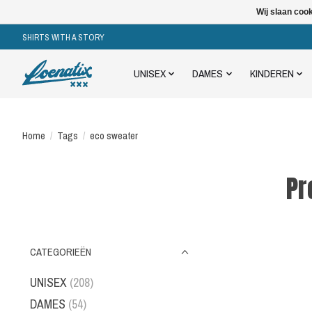
Wij slaan coo
SHIRTS WITH A STORY
UNISEX
DAMES
KINDEREN
Home
/
Tags
/
eco sweater
Pr
CATEGORIEËN
UNISEX
(208)
DAMES
(54)