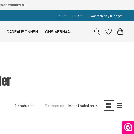
over cookies »
NL
EUR
Aanmelden / Inloggen
CADEAUBONNEN
ONS VERHAAL
ter
0 producten
Sorteren op
Meest bekeken