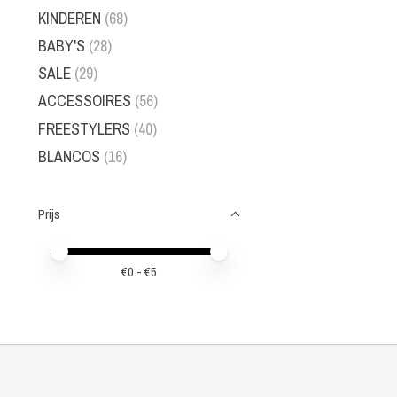
KINDEREN
(68)
BABY'S
(28)
SALE
(29)
ACCESSOIRES
(56)
FREESTYLERS
(40)
BLANCOS
(16)
Prijs
Minimale prijswaarde
Price maximum value
€
0
- €
5