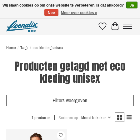
Wij slaan cookies op om onze website te verbeteren. Is dat akkoord?
Ja
Nee
Meer over cookies »
SHIRTS WITH A STORY
Verlanglijst
Winkelwagen
Home
/
Tags
/
eco kleding unisex
Producten getagd met eco
kleding unisex
Filters weergeven
1 producten
Sorteren op
Meest bekeken