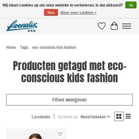
Wij slaan cookies op om onze website te verbeteren. Is dat akkoord?
Ja
Nee
Meer over cookies »
SHIRTS WITH A STORY
Verlanglijst
Winkelwagen
Home
/
Tags
/
eco-conscious kids fashion
Producten getagd met eco-
conscious kids fashion
Filters weergeven
1 producten
Sorteren op
Meest bekeken