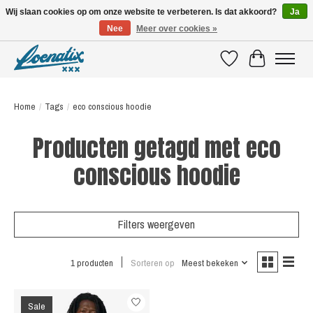
Wij slaan cookies op om onze website te verbeteren. Is dat akkoord?
Ja
Nee
Meer over cookies »
SHIRTS WITH A STORY
Verlanglijst
Winkelwagen
Home
/
Tags
/
eco conscious hoodie
Producten getagd met eco
conscious hoodie
Filters weergeven
1 producten
Sorteren op
Meest bekeken
Sale