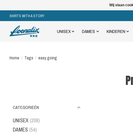
Wij slaan coo
SHIRTS WITH A STORY
UNISEX
DAMES
KINDEREN
Home
/
Tags
/
easy going
P
CATEGORIEËN
UNISEX
(208)
DAMES
(54)