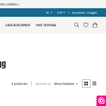
over cookies »
NL
EUR
Aanmelden / Inloggen
CADEAUBONNEN
ONS VERHAAL
ng
0 producten
Sorteren op
Meest bekeken