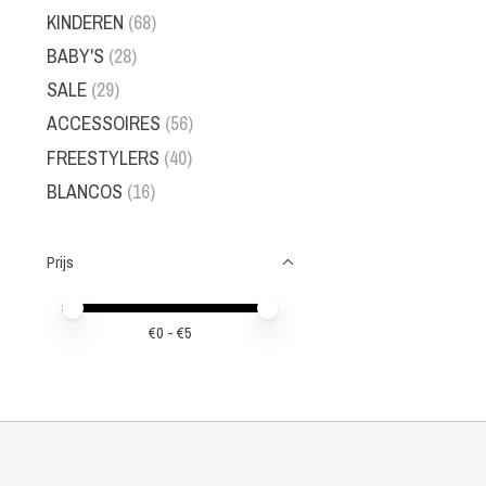
KINDEREN
(68)
BABY'S
(28)
SALE
(29)
ACCESSOIRES
(56)
FREESTYLERS
(40)
BLANCOS
(16)
Prijs
Minimale prijswaarde
Price maximum value
€
0
- €
5