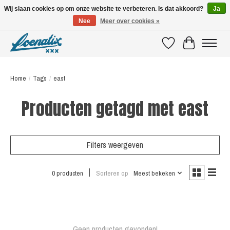
Wij slaan cookies op om onze website te verbeteren. Is dat akkoord?
Ja
Nee
Meer over cookies »
SHIRTS WITH A STORY
Verlanglijst
Winkelwagen
Home
/
Tags
/
east
Producten getagd met east
Filters weergeven
0 producten
Sorteren op
Meest bekeken
Geen producten gevonden!