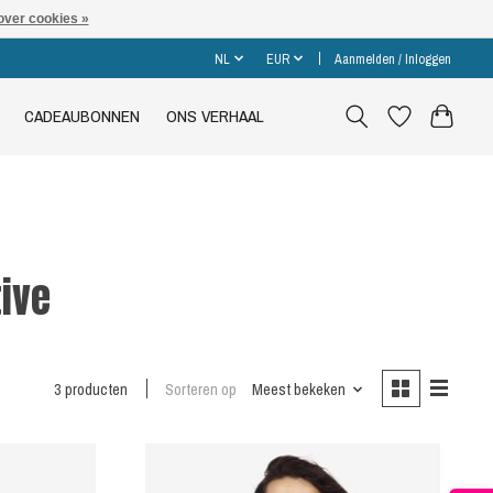
over cookies »
NL
EUR
Aanmelden / Inloggen
CADEAUBONNEN
ONS VERHAAL
ive
3 producten
Sorteren op
Meest bekeken