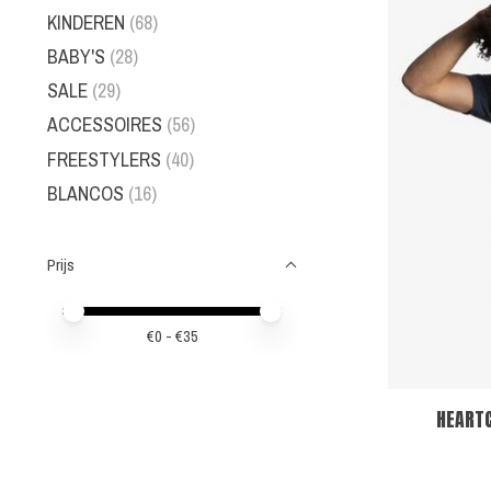
KINDEREN
(68)
BABY'S
(28)
SALE
(29)
ACCESSOIRES
(56)
FREESTYLERS
(40)
BLANCOS
(16)
Prijs
Minimale prijswaarde
Price maximum value
€
0
- €
35
HEARTC