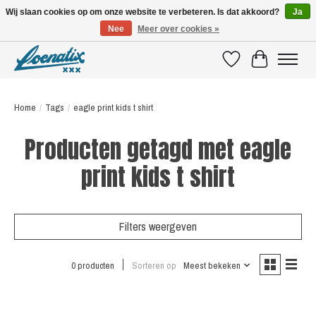
Wij slaan cookies op om onze website te verbeteren. Is dat akkoord?
Ja
Nee
Meer over cookies »
SHIRTS WITH A STORY
Verlanglijst
Winkelwagen
Home
/
Tags
/
eagle print kids t shirt
Producten getagd met eagle
print kids t shirt
Filters weergeven
0 producten
Sorteren op
Meest bekeken