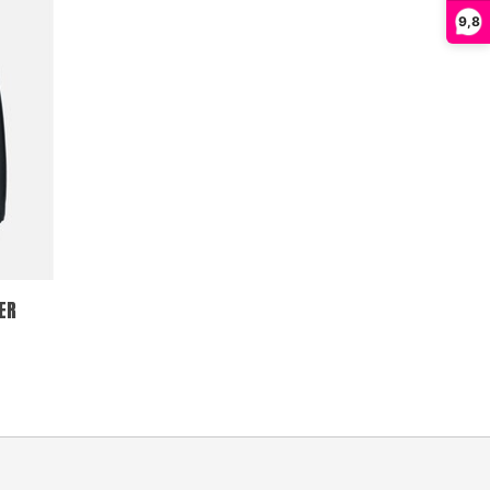
9,8
ER