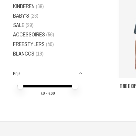
KINDEREN
(68)
BABY'S
(28)
SALE
(29)
ACCESSOIRES
(56)
FREESTYLERS
(40)
BLANCOS
(16)
Prijs
TREE OF
Minimale prijswaarde
Price maximum value
€
0
- €
60