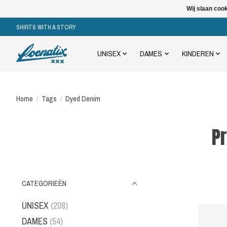
Wij slaan coo
SHIRTS WITH A STORY
UNISEX
DAMES
KINDEREN
Home
/
Tags
/
Dyed Denim
P
CATEGORIEËN
UNISEX
(208)
DAMES
(54)