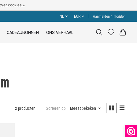
over cookies »
NL
EUR
Aanmelden / Inloggen
CADEAUBONNEN
ONS VERHAAL
im
2 producten
Sorteren op
Meest bekeken